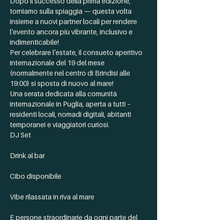
Dopo il successo della prima edizione, 
torniamo sulla spiaggia — questa volta 
insieme a nuovi partner locali per rendere 
l’evento ancora più vibrante, inclusivo e 
indimenticabile!
Per celebrare l’estate, il consueto aperitivo 
internazionale del 19 del mese 
(normalmente nel centro di Brindisi alle 
19:00) si sposta di nuovo al mare!
Una serata dedicata alla comunità 
internazionale in Puglia, aperta a tutti – 
residenti locali, nomadi digitali, abitanti 
temporanei e viaggiatori curiosi.
DJ Set
Drink al bar
Cibo disponibile
Vibe rilassata in riva al mare
E persone straordinarie da ogni parte del 