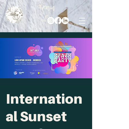
Tram
e
/trà·me/
Internation
al Sunset