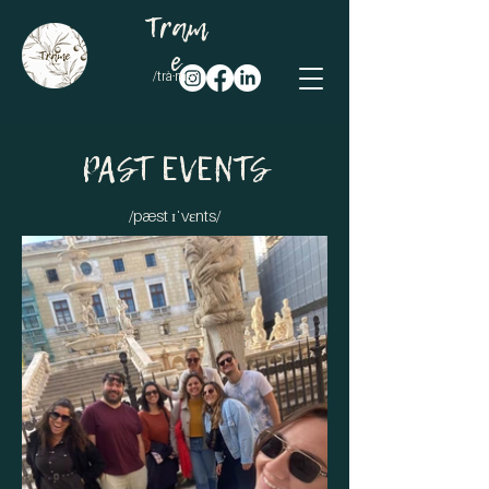
Tram
e
/trà·me/
PAST EVENTS
/pæst ɪˈvɛnts/